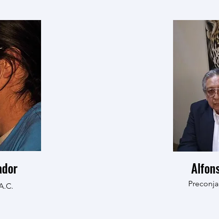
ador
Alfon
Preconja
A.C.