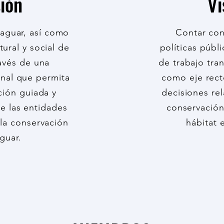
ión
Vi
jaguar, así como
Contar con
tural y social de
políticas públ
avés de una
de trabajo tran
onal que permita
como eje rect
ción guiada y
decisiones re
e las entidades
conservación
 la conservación
hábitat
aguar.