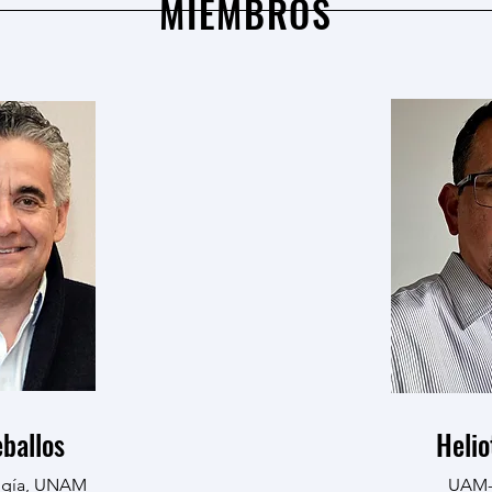
MIEMBROS
ballos
Helio
logía, UNAM
UAM