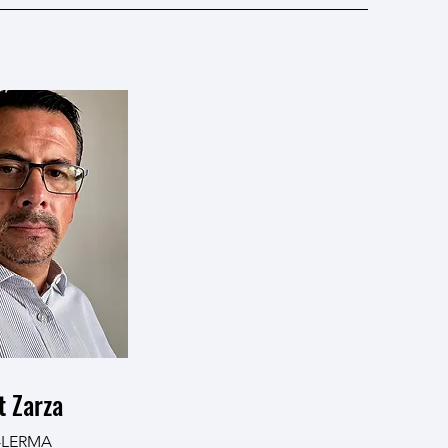
t Zarza
-LERMA