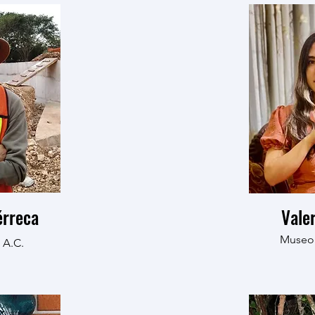
érreca
Vale
Museo 
 A.C.