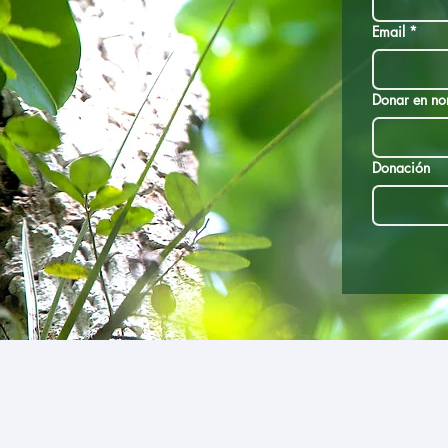
Email
*
Donar en no
Donación