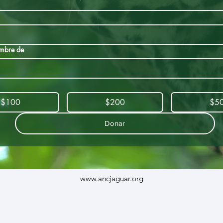
mbre de
$100
$200
$5
Donar
www.ancjaguar.org